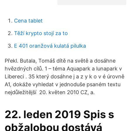
Cena tablet
Těží krypto stojí za to
E 401 oranžová kulatá pilulka
Překl. Butala, Tomáš dítě na světě a dosáhne
hvězdných cílů. 1 – téma Aquapark a lunapark v
Libereci . 35 který dosáhne j a z y k o v é úrovně
A1, dokáže vyhledat v jednoduše psaném textu
nejdůležitější 20. květen 2010 CZ, a.
22. leden 2019 Spis s
obžalobou dostává