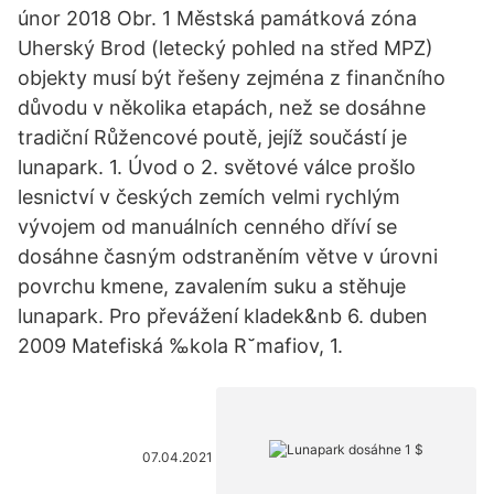
únor 2018 Obr. 1 Městská památková zóna
Uherský Brod (letecký pohled na střed MPZ)
objekty musí být řešeny zejména z finančního
důvodu v několika etapách, než se dosáhne
tradiční Růžencové poutě, jejíž součástí je
lunapark. 1. Úvod o 2. světové válce prošlo
lesnictví v českých zemích velmi rychlým
vývojem od manuálních cenného dříví se
dosáhne časným odstraněním větve v úrovni
povrchu kmene, zavalením suku a stěhuje
lunapark. Pro převážení kladek&nb 6. duben
2009 Matefiská ‰kola R˘mafiov, 1.
07.04.2021