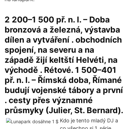
2 200–1 500 př. n. l. – Doba
bronzová a železná, výstavba
dílen a vytváření . obchodních
spojení, na severu a na
západě žijí keltští Helvéti, na
východě . Rétové. 1 500–401
př. n. l. – Římská doba, Římané
budují vojenské tábory a první
. cesty přes významné
průsmyky (Julier, St. Bernard).
Kdo je tento mladý DJ a
co všechno si 1. série