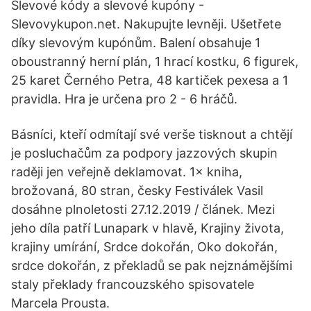
Slevové kódy a slevové kupóny -
Slevovykupon.net. Nakupujte levněji. Ušetřete
díky slevovým kupónům. Balení obsahuje 1
oboustranný herní plán, 1 hrací kostku, 6 figurek,
25 karet Černého Petra, 48 kartiček pexesa a 1
pravidla. Hra je určena pro 2 - 6 hráčů.
Básníci, kteří odmítají své verše tisknout a chtějí
je posluchačům za podpory jazzových skupin
raději jen veřejně deklamovat. 1× kniha,
brožovaná, 80 stran, česky Festiválek Vasil
dosáhne plnoletosti 27.12.2019 / článek. Mezi
jeho díla patří Lunapark v hlavě, Krajiny života,
krajiny umírání, Srdce dokořán, Oko dokořán,
srdce dokořán, z překladů se pak nejznámějšími
staly překlady francouzského spisovatele
Marcela Prousta.