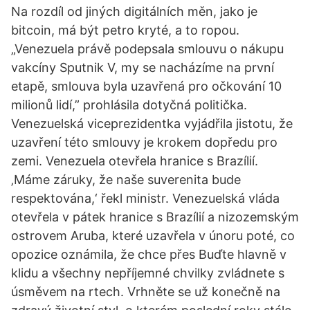
Na rozdíl od jiných digitálních měn, jako je
bitcoin, má být petro kryté, a to ropou.
„Venezuela právě podepsala smlouvu o nákupu
vakcíny Sputnik V, my se nacházíme na první
etapě, smlouva byla uzavřená pro očkování 10
milionů lidí,” prohlásila dotyčná politička.
Venezuelská viceprezidentka vyjádřila jistotu, že
uzavření této smlouvy je krokem dopředu pro
zemi. Venezuela otevřela hranice s Brazílií.
‚Máme záruky, že naše suverenita bude
respektována,‘ řekl ministr. Venezuelská vláda
otevřela v pátek hranice s Brazílií a nizozemským
ostrovem Aruba, které uzavřela v únoru poté, co
opozice oznámila, že chce přes Buďte hlavně v
klidu a všechny nepříjemné chvilky zvládnete s
úsměvem na rtech. Vrhněte se už konečně na