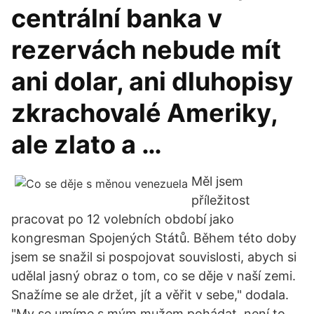
centrální banka v
rezervách nebude mít
ani dolar, ani dluhopisy
zkrachovalé Ameriky,
ale zlato a …
Měl jsem
příležitost
pracovat po 12 volebních období jako
kongresman Spojených Států. Během této doby
jsem se snažil si pospojovat souvislosti, abych si
udělal jasný obraz o tom, co se děje v naší zemi.
Snažíme se ale držet, jít a věřit v sebe," dodala.
"My se umíme s mým mužem pohádat, není to