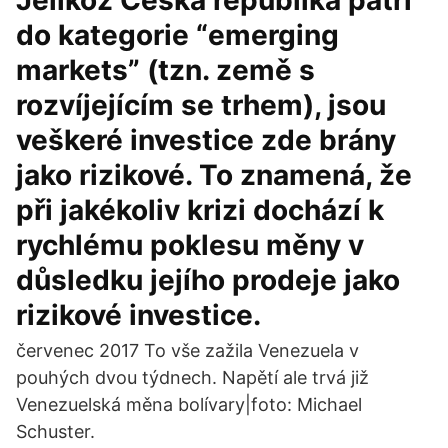
Jelikož Česká republika patří
do kategorie “emerging
markets” (tzn. země s
rozvíjejícím se trhem), jsou
veškeré investice zde brány
jako rizikové. To znamená, že
při jakékoliv krizi dochází k
rychlému poklesu měny v
důsledku jejího prodeje jako
rizikové investice.
červenec 2017 To vše zažila Venezuela v
pouhých dvou týdnech. Napětí ale trvá již
Venezuelská měna bolívary|foto: Michael
Schuster.