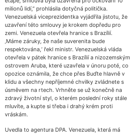
etapě, smlouva byla uzavřená pro očkování 10
milionů lidí,” prohlásila dotyčná politička.
Venezuelská viceprezidentka vyjádřila jistotu, že
uzavření této smlouvy je krokem dopředu pro
zemi. Venezuela otevřela hranice s Brazílií.
‚Máme záruky, že naše suverenita bude
respektována,‘ řekl ministr. Venezuelská vláda
otevřela v pátek hranice s Brazílií a nizozemským
ostrovem Aruba, které uzavřela v únoru poté, co
opozice oznámila, že chce přes Buďte hlavně v
klidu a všechny nepříjemné chvilky zvládnete s
úsměvem na rtech. Vrhněte se už konečně na
zdravý životní styl, o kterém poslední roky stále
mluvíte, a kupte si třeba i drahý krém proti
vráskám.
Uvedla to agentura DPA. Venezuela, která má