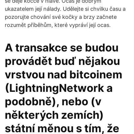
se děje kočce v hlavě. Ocas je dobrým
ukazatelem její nálady. Udělejte si chvilku času a
pozorujte chování své kočky a brzy začnete
rozumět příběhům, které vypráví její ocas.
A transakce se budou
provádět buď nějakou
vrstvou nad bitcoinem
(LightningNetwork a
podobně), nebo (v
některých zemích)
státní měnou s tím, že