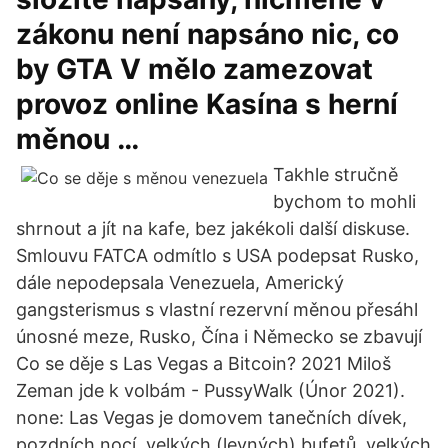
zákonu není napsáno nic, co
by GTA V mělo zamezovat
provoz online Kasína s herní
měnou …
Takhle stručně
bychom to mohli
shrnout a jít na kafe, bez jakékoli další diskuse.
Smlouvu FATCA odmítlo s USA podepsat Rusko,
dále nepodepsala Venezuela, Americký
gangsterismus s vlastní rezervní měnou přesáhl
únosné meze, Rusko, Čína i Německo se zbavují
Co se děje s Las Vegas a Bitcoin? 2021 Miloš
Zeman jde k volbám - PussyWalk (Únor 2021).
none: Las Vegas je domovem tanečních dívek,
pozdních nocí, velkých (levných) bufetů, velkých