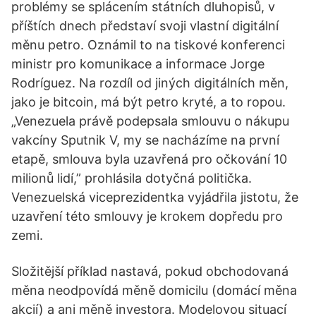
problémy se splácením státních dluhopisů, v
příštích dnech představí svoji vlastní digitální
měnu petro. Oznámil to na tiskové konferenci
ministr pro komunikace a informace Jorge
Rodríguez. Na rozdíl od jiných digitálních měn,
jako je bitcoin, má být petro kryté, a to ropou.
„Venezuela právě podepsala smlouvu o nákupu
vakcíny Sputnik V, my se nacházíme na první
etapě, smlouva byla uzavřená pro očkování 10
milionů lidí,” prohlásila dotyčná politička.
Venezuelská viceprezidentka vyjádřila jistotu, že
uzavření této smlouvy je krokem dopředu pro
zemi.
Složitější příklad nastavá, pokud obchodovaná
měna neodpovídá měně domicilu (domácí měna
akcií) a ani měně investora. Modelovou situací