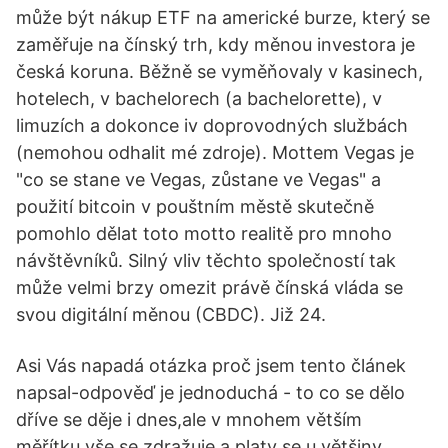
může být nákup ETF na americké burze, který se
zaměřuje na čínský trh, kdy měnou investora je
česká koruna. Běžně se vyměňovaly v kasinech,
hotelech, v bachelorech (a bachelorette), v
limuzích a dokonce iv doprovodných službách
(nemohou odhalit mé zdroje). Mottem Vegas je
"co se stane ve Vegas, zůstane ve Vegas" a
použití bitcoin v pouštním městě skutečně
pomohlo dělat toto motto realitě pro mnoho
návštěvníků. Silný vliv těchto společností tak
může velmi brzy omezit právě čínská vláda se
svou digitální měnou (CBDC). Již 24.
Asi Vás napadá otázka proč jsem tento článek
napsal-odpověď je jednoduchá - to co se dělo
dříve se děje i dnes,ale v mnohem větším
měřítku,vše se zdražuje a platy se u většiny