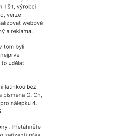
lišit, výrobci
lo, verze
malizovat webové
ný a reklama.
v tom byli
 nejprve
 to udělat
i latinkou bez
 a písmena G, Ch,
pro nálepku 4.
5.
kony . Přetáhněte
o zařízení) přes