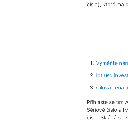
číslo), které má
Vyměňte nám
Iot usd inves
Cílová cena 
Přihlaste se tím 
Sériové číslo a I
číslo. Skládá se 