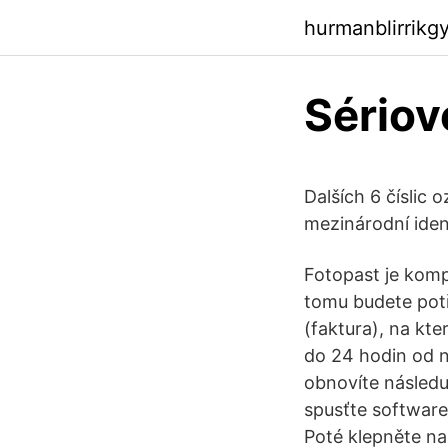
hurmanblirrikg
Sériov
Dalších 6 číslic 
mezinárodní iden
Fotopast je kompa
tomu budete potř
(faktura), na kte
do 24 hodin od n
obnovíte následu
spusťte software
Poté klepněte n