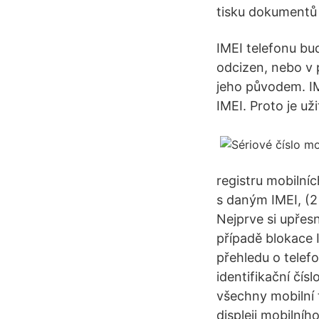
tisku dokumentů 
IMEI telefonu bu
odcizen, nebo v p
jeho původem. IME
IMEI. Proto je uži
registru mobilní
s daným IMEI, (2 
Nejprve si upřesn
případě blokace I
přehledu o telef
identifikační čísl
všechny mobilní 
displeji mobilníh