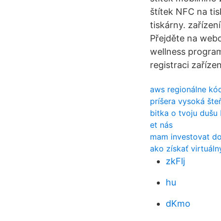
štítek NFC na tis
tiskárny. zařízení
Přejděte na webo
wellness program
registraci zaříz
aws regionálne kó
príšera vysoká šte
bitka o tvoju dušu 
et nás
mam investovat do 
ako získať virtuál
zkFlj
hu
dKmo