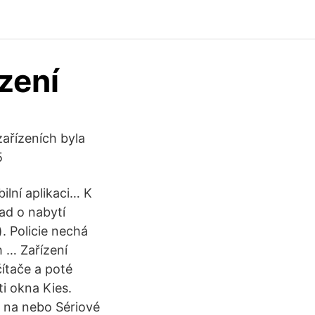
zení
zařízeních byla
85
ilní aplikaci… K
ad o nabytí
. Policie nechá
h … Zařízení
ítače a poté
i okna Kies.
 na nebo Sériové