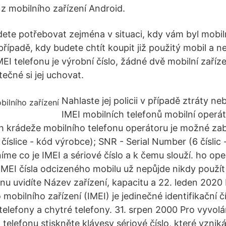
z mobilního zařízení Android.
dete potřebovat zejména v situaci, kdy vám byl mobiln
řípadě, kdy budete chtít koupit již použitý mobil a neb
I telefonu je výrobní číslo, žádné dvě mobilní zaříze
tečné si jej uchovat.
Nahlaste jej policii v případě ztráty n
IMEI mobilních telefonů mobilní operá
ch krádeže mobilního telefonu operátoru je možné zab
číslice - kód výrobce); SNR - Serial Number (6 číslic -
íme co je IMEI a sériové číslo a k čemu slouží. ho ope
MEI čísla odcizeného mobilu už nepůjde nikdy použít v
onu uvidíte Název zařízení, kapacitu a 22. leden 202
o mobilního zařízení (IMEI) je jedinečné identifikační čí
telefony a chytré telefony. 31. srpen 2000 Pro vyvolá
o telefonu stiskněte klávesy sériové číslo, které vznik