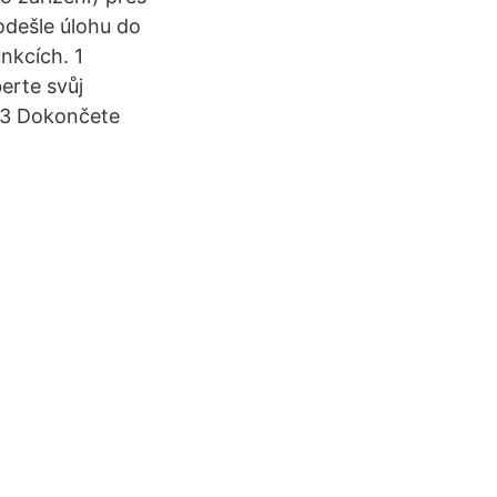
 odešle úlohu do
unkcích. 1
erte svůj
. 3 Dokončete