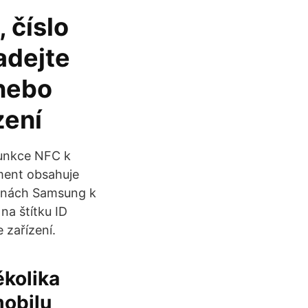
 číslo
adejte
 nebo
ízení
funkce NFC k
ument obsahuje
árnách Samsung k
na štítku ID
 zařízení.
ěkolika
mobilu