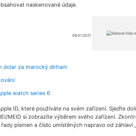
 obsahovat naskenované údaje.
06.01.2021
 dolar za marocký dirham
tování
apple watch series 6
Apple ID, které používáte na svém zařízení. Sjeďte dolů
MEI/MEID si zobrazíte výběrem svého zařízení. Zkontr
z řady písmen a číslic umístěných napravo od záhlaví „