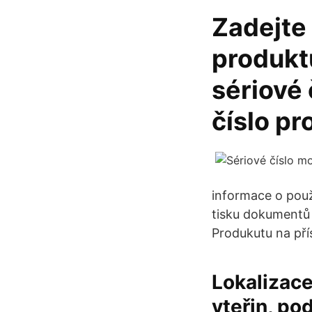
Zadejte 
produkt
sériové
číslo pr
informace o pou
tisku dokumentů z
Produkutu na přís
Lokalizace
vteřin, po