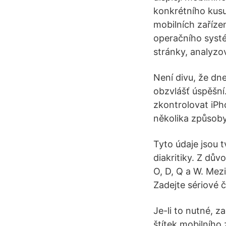
konkrétního kusu
mobilních zařízen
operačního systé
stránky, analyzo
Není divu, že dn
obzvlášť úspěšní.
zkontrolovat iPhon
několika způsoby
Tyto údaje jsou 
diakritiky. Z dů
O, D, Q a W. Mez
Zadejte sériové č
Je-li to nutné, z
štítek mobilního 