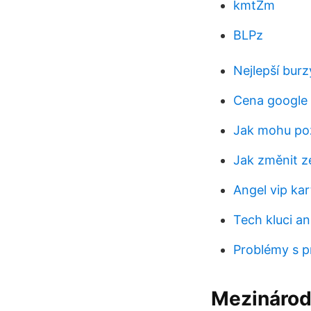
kmtZm
BLPz
Nejlepší bur
Cena google 
Jak mohu pož
Jak změnit z
Angel vip ka
Tech kluci an
Problémy s p
Mezinárodn