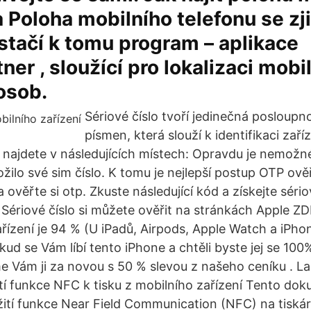
a Poloha mobilního telefonu se zj
stačí k tomu program – aplikace
ner , sloužící pro lokalizaci mobi
 osob.
Sériové číslo tvoří jedinečná posloupn
písmen, která slouží k identifikaci zaříz
najdete v následujících místech: Opravdu je nemožn
ložilo své sim číslo. K tomu je nejlepší postup OTP ově
a ověřte si otp. Zkuste následující kód a získejte sério
m Sériové číslo si můžete ověřit na stránkách Apple Z
ařízení je 94 % (U iPadů, Airpods, Apple Watch a iPho
ud se Vám líbí tento iPhone a chtěli byste jej se 100
e Vám ji za novou s 50 % slevou z našeho ceníku . La
í funkce NFC k tisku z mobilního zařízení Tento do
žití funkce Near Field Communication (NFC) na tisk