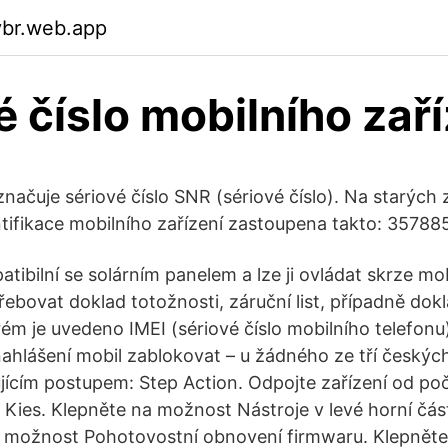
ybr.web.app
é číslo mobilního zaří
označuje sériové číslo SNR (sériové číslo). Na starých 
tifikace mobilního zařízení zastoupena takto: 3578
tibilní se solárním panelem a lze ji ovládat skrze mob
ebovat doklad totožnosti, záruční list, případně dokl
rém je uvedeno IMEI (sériové číslo mobilního telefonu)
ahlášení mobil zablokovat – u žádného ze tří českýc
jícím postupem: Step Action. Odpojte zařízení od poč
 Kies. Klepněte na možnost Nástroje v levé horní část
a možnost Pohotovostní obnovení firmwaru. Klepněte