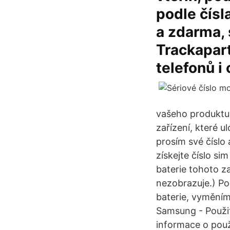
podle čísl
a zdarma, 
Trackapart
telefonů i
vašeho produktu 
zařízení, které u
prosím své číslo 
získejte číslo si
baterie tohoto z
nezobrazuje.) Pok
baterie, vyměním
Samsung - Použit
informace o pou