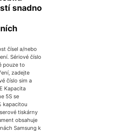
istí snadno
lních
ost čísel a/nebo
ení. Sériové číslo
é pouze to
ření, zadejte
vé číslo sim a
DE Kapacita
ne 5S se
% kapacitou
serové tiskárny
kument obsahuje
árnách Samsung k