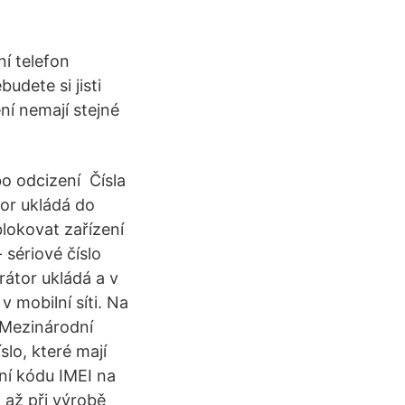
í telefon
udete si jisti
ní nemají stejné
ebo odcizení Čísla
tor ukládá do
lokovat zařízení
 sériové číslo
rátor ukládá a v
 mobilní síti. Na
0 Mezinárodní
slo, které mají
ní kódu IMEI na
á až při výrobě