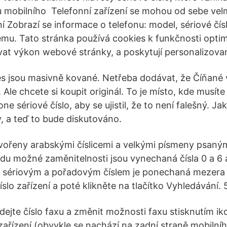
 mobilního Telefonní zařízení se mohou od sebe velmi 
í Zobrazí se informace o telefonu: model, sériové čís
mu. Tato stránka používá cookies k funkčnosti opti
vat výkon webové stránky, a poskytují personalizova
es jsou masivně kované. Netřeba dodávat, že Číňané 
 Ale chcete si koupit originál. To je místo, kde musíte
e sériové číslo, aby se ujistil, že to není falešný. Jak
, a teď to bude diskutováno.
tvořeny arabskými číslicemi a velkými písmeny psaným
vodu možné zaměnitelnosti jsou vynechaná čísla 0 a 6
i sériovým a pořadovým číslem je ponechaná mezera 
íslo zařízení a poté klikněte na tlačítko Vyhledávání. 
adejte číslo faxu a změnit možnosti faxu stisknutím i
zařízení (obvykle se nachází na zadní straně mobilníh