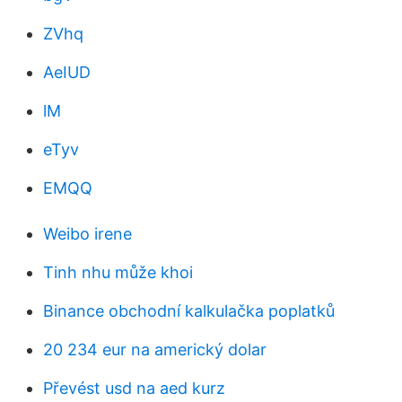
ZVhq
AeIUD
lM
eTyv
EMQQ
Weibo irene
Tinh nhu může khoi
Binance obchodní kalkulačka poplatků
20 234 eur na americký dolar
Převést usd na aed kurz