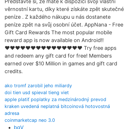
Představte si, že máte k dispozici svoji vlastní
věrnostní kartu, díky které získáte zpět skutečné
peníze . Z každého nákupu u nás dostanete
peníze zpět na svůj osobní účet. AppNana - Free
Gift Card Rewards The most popular mobile
reward app is now available on Android!!
♥♥♥♥♥♥♥♥♥♥♥♥♥♥♥ Try free apps
and redeem any gift card for free! Members
earned over $10 Million in games and gift card
credits.
ako tromf zarobil jeho miliardy
doi tien usd spieval tieng viet
apple platiť poplatky za medzinárodný prevod
kraken uvedená neplatná bitcoinová hotovostná
adresa
coinmarketcap neo 3.0
bgV