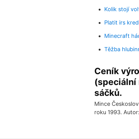
Kolik stojí v
Platit irs kre
Minecraft há
Těžba hlubin
Ceník výro
(speciální
sáčků.
Mince Českoslove
roku 1993. Autor: