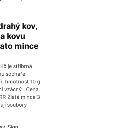
drahý kov,
na kovu
tato mince
Kč je stříbrná
hu sochaře
), hmotnost 10 g
mi vzácný . Cena.
RR Zlatá mince 3
ají soubory
sy, Sign.,