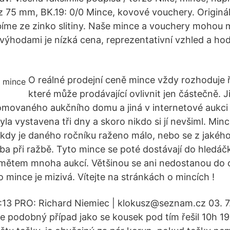
 75 mm, BK.19: 0/0 Mince, kovové vouchery. Originá
íme ze zinko slitiny. Naše mince a vouchery mohou m
 výhodami je nízká cena, reprezentativní vzhled a h
O reálné prodejní ceně mince vždy rozhoduje 
které může prodávající ovlivnit jen částečně. 
nomovaného aukčního domu a jiná v internetové aukc
yla vystavena tři dny a skoro nikdo si jí nevšiml. Minc
kdy je daného ročníku raženo málo, nebo se z jakéh
ba při ražbě. Tyto mince se poté dostávají do hledá
dmětem mnoha aukcí. Většinou se ani nedostanou do 
 mince je mizivá. Vítejte na stránkách o mincích !
25:13 PRO: Richard Niemiec | klokusz@seznam.cz 03. 7
e podobný případ jako se kousek pod tím řešil 10h 