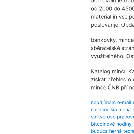
50h okolo letopo
od 2000 do 4500,
material in vse p
poslovanje. Obda
bankovky, mince,
sběratelské strá
využitelného. Ost
Katalog mincí. Ka
získat přehled o
mince ČNB přímo
neprijímam e-mail 
najlacnejšia mena 
softvérové ​​praco
bitcoinové hodiny
budúca herná techn