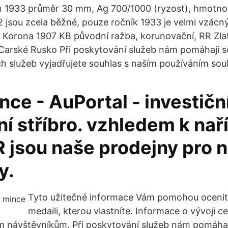
n 1933 průměr 30 mm, Ag 700/1000 (ryzost), hmotno
2 jsou zcela běžné, pouze ročník 1933 je velmi vzácn
Korona 1907 KB původní ražba, korunovační, RR Zlat
 Carské Rusko Při poskytování služeb nám pomáhají s
h služeb vyjadřujete souhlas s naším používáním sou
nce - AuPortal - investiční
ní stříbro. vzhledem k nař
R jsou naše prodejny pro 
y.
Tyto užitečné informace Vám pomohou ocenit
medaili, kterou vlastníte. Informace o vývoji 
m návštěvníkům. Při poskytování služeb nám pomáha