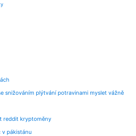
ty
rách
 se snižováním plýtvání potravinami myslet vážně
t reddit kryptoměny
c v pákistánu