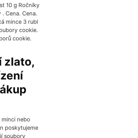
st 10 g Ročníky
ý . Cena. Cena.
á mince 3 rubl
oubory cookie.
borů cookie.
 zlato,
ízení
nákup
 minci nebo
cen poskytujeme
jí soubory