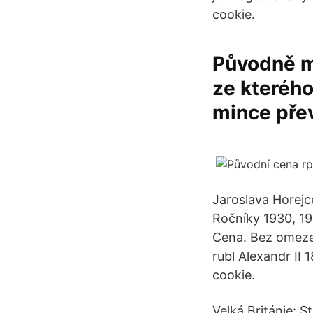
cookie.
Původně m
ze kterého
mince přev
Jaroslava Horejc
Ročníky 1930, 19
Cena. Bez omeze
rubl Alexandr II
cookie.
Velká Británie: S