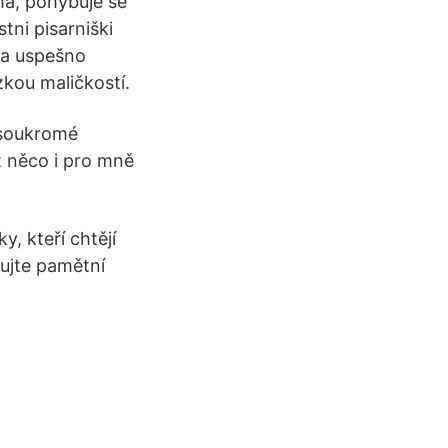
má, pohybuje se
ni pisarniški
 za uspešno
kou maličkostí.
 soukromé
t něco i pro mně
y, kteří chtějí
pujte pamětní