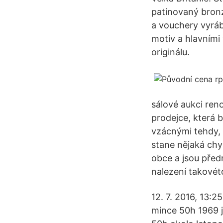
patinovaný bronz
a vouchery vyráb
motiv a hlavními
originálu.
sálové aukci re
prodejce, která b
vzácnými tehdy, 
stane nějaká chy
obce a jsou pře
nalezení takovéto
12. 7. 2016, 13:
mince 50h 1969 j