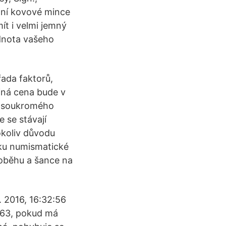
lní kovové mince
ít i velmi jemný
odnota vašeho
řada faktorů,
Jiná cena bude v
i soukromého
e se stávají
okoliv důvodu
čku numismatické
oběhu a šance na
. 2016, 16:32:56
1963, pokud má