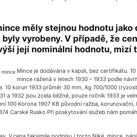
ince měly stejnou hodnotu jako 
 byly vyrobeny. V případě, že ce
ýší její nominální hodnotu, mizí 
Mince je dodávána v kapsli, bez certifikátu. 10 
mince ražená v letech 1930 – 1933 podle návr
e. 10 korun 1933 průměr 30 mm, Ag 700/1000 (ryzost
31 a 1932 jsou zcela běžné, pouze ročník 1933 je vel
ní 100 Korona 1907 KB původní ražba, korunovační, 
 1874 Carské Rusko Při poskytování služeb nám pomáh
tav. V.cena faksimile podpisu / torzo Niké, mince, nápi