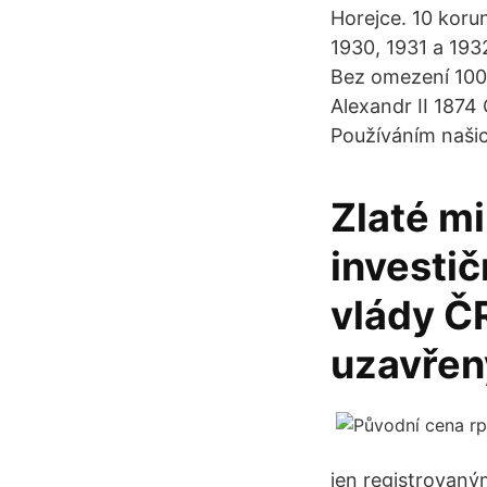
Horejce. 10 koru
1930, 1931 a 193
Bez omezení 100 
Alexandr II 1874
Používáním našic
Zlaté mi
investič
vlády Č
uzavřen
jen registrovaný