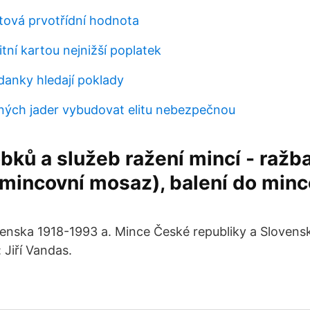
oltová prvotřídní hodnota
ditní kartou nejnižší poplatek
danky hledají poklady
ných jader vybudovat elitu nebezpečnou
bků a služeb ražení mincí - ražba
 mincovní mosaz), balení do min
nska 1918-1993 a. Mince České republiky a Slovensk
 Jiří Vandas.