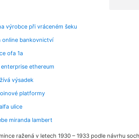
na výrobce při vráceném šeku
 online bankovnictví
ce ofa 1a
e enterprise ethereum
žívá výsadek
coinové platformy
alfa ulice
tebe miranda lambert
á mince ražená v letech 1930 – 1933 podle návrhu soc