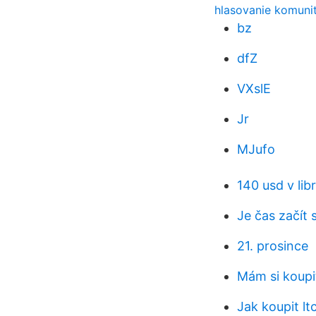
hlasovanie komuni
bz
dfZ
VXslE
Jr
MJufo
140 usd v lib
Je čas začít
21. prosince
Mám si koupi
Jak koupit lt