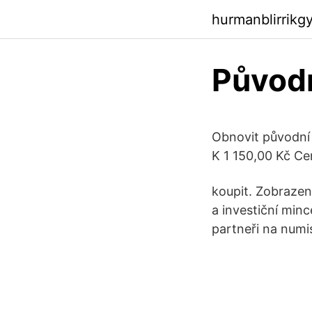
hurmanblirrikg
Původn
Obnovit původní
K 1 150,00 Kč Ce
koupit. Zobrazení
a investiční min
partneři na numi