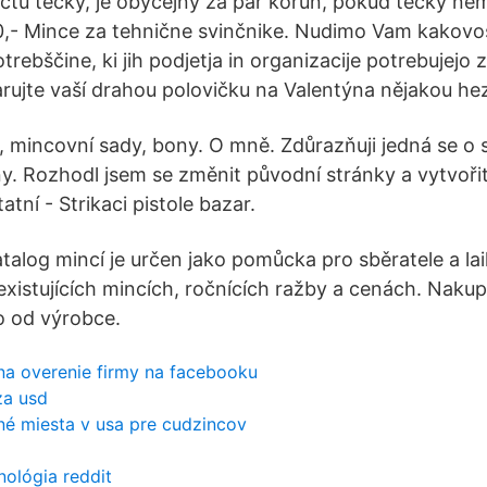
čtu tečky, je obyčejný za pár korun, pokud tečky ne
- Mince za tehnične svinčnike. Nudimo Vam kakovost
otrebščine, ki jih podjetja in organizacije potrebujejo
rujte vaší drahou polovičku na Valentýna nějakou hez
 mincovní sady, bony. O mně. Zdůrazňuji jedná se o
ny. Rozhodl jsem se změnit původní stránky a vytvoři
atní - Strikaci pistole bazar.
talog mincí je určen jako pomůcka pro sběratele a laik
 existujících mincích, ročnících ražby a cenách. Naku
 od výrobce.
na overenie firmy na facebooku
za usd
vné miesta v usa pre cudzincov
ológia reddit