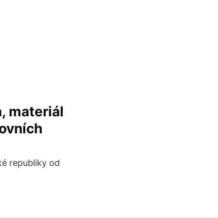
, materiál
covních
é republiky od