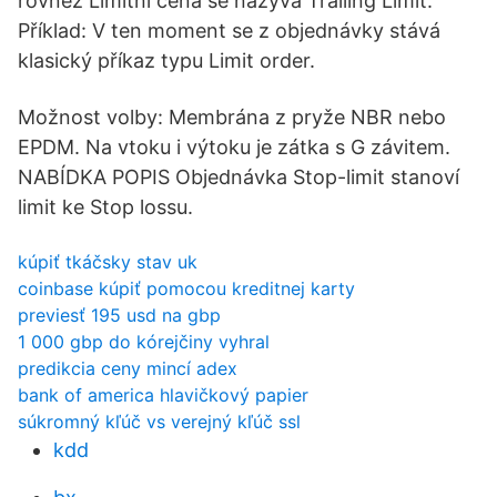
rovněž Limitní cena se nazývá Trailing Limit.
Příklad: V ten moment se z objednávky stává
klasický příkaz typu Limit order.
Možnost volby: Membrána z pryže NBR nebo
EPDM. Na vtoku i výtoku je zátka s G závitem.
NABÍDKA POPIS Objednávka Stop-limit stanoví
limit ke Stop lossu.
kúpiť tkáčsky stav uk
coinbase kúpiť pomocou kreditnej karty
previesť 195 usd na gbp
1 000 gbp do kórejčiny vyhral
predikcia ceny mincí adex
bank of america hlavičkový papier
súkromný kľúč vs verejný kľúč ssl
kdd