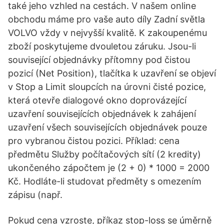
také jeho vzhled na cestách. V našem online
obchodu máme pro vaše auto díly Zadní světla
VOLVO vždy v nejvyšší kvalitě. K zakoupenému
zboží poskytujeme dvouletou záruku. Jsou-li
související objednávky přítomny pod čistou
pozicí (Net Position), tlačítka k uzavření se objeví
v Stop a Limit sloupcích na úrovni čisté pozice,
která otevře dialogové okno doprovázející
uzavření souvisejících objednávek k zahájení
uzavření všech souvisejících objednávek pouze
pro vybranou čistou pozici. Příklad: cena
předmětu Služby počítačových sítí (2 kredity)
ukončeného zápočtem je (2 + 0) * 1000 = 2000
Kč. Hodláte-li studovat předměty s omezením
zápisu (např.
Pokud cena vzroste, příkaz stop-loss se úměrně