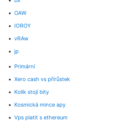
bx
OAW
IOROY
vRAw
jp
Primární
Xero cash vs přírůstek
Kolik stojí bity
Kosmická mince apy
Vps platit s ethereum