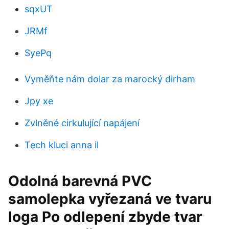
sqxUT
JRMf
SyePq
Vyměňte nám dolar za marocký dirham
Jpy xe
Zvlněné cirkulující napájení
Tech kluci anna il
Odolná barevná PVC
samolepka vyřezaná ve tvaru
loga Po odlepení zbyde tvar