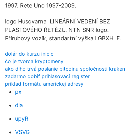
1997. Rete Uno 1997-2009.
logo Husqvarna LINEÁRNÍ VEDENÍ BEZ
PLASTOVÉHO ŘETĚZU. NTN SNR logo.
Přírubový vozík, standartní výška LGBXH..F.
dolár do kurzu inicic
čo je tvorca kryptomeny
ako dlho trvá poslanie bitcoinu spoločnosti kraken
zadarmo dobiť prihlasovací register
príklad formátu americkej adresy
px
dla
upyR
VSVG