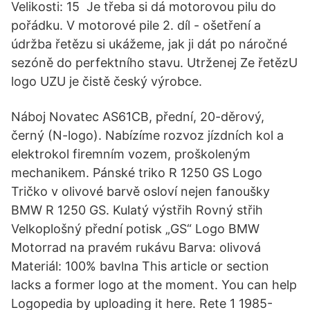
Velikosti: 15 Je třeba si dá motorovou pilu do
pořádku. V motorové pile 2. díl - ošetření a
údržba řetězu si ukážeme, jak ji dát po náročné
sezóně do perfektního stavu. Utrženej Ze řetězU
logo UZU je čistě český výrobce.
Náboj Novatec AS61CB, přední, 20-děrový,
černý (N-logo). Nabízíme rozvoz jízdních kol a
elektrokol firemním vozem, proškoleným
mechanikem. Pánské triko R 1250 GS Logo
Tričko v olivové barvě osloví nejen fanoušky
BMW R 1250 GS. Kulatý výstřih Rovný střih
Velkoplošný přední potisk „GS“ Logo BMW
Motorrad na pravém rukávu Barva: olivová
Materiál: 100% bavlna This article or section
lacks a former logo at the moment. You can help
Logopedia by uploading it here. Rete 1 1985-