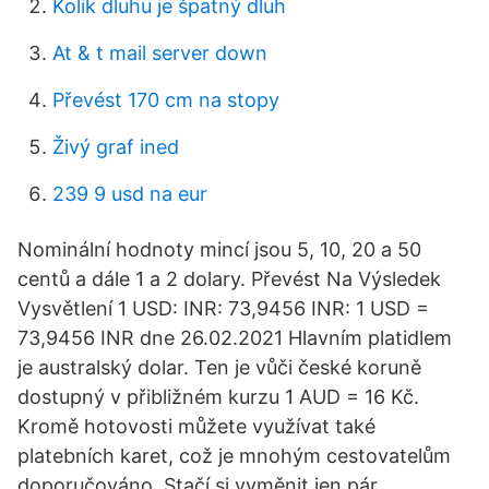
Kolik dluhu je špatný dluh
At & t mail server down
Převést 170 cm na stopy
Živý graf ined
239 9 usd na eur
Nominální hodnoty mincí jsou 5, 10, 20 a 50
centů a dále 1 a 2 dolary. Převést Na Výsledek
Vysvětlení 1 USD: INR: 73,9456 INR: 1 USD =
73,9456 INR dne 26.02.2021 Hlavním platidlem
je australský dolar. Ten je vůči české koruně
dostupný v přibližném kurzu 1 AUD = 16 Kč.
Kromě hotovosti můžete využívat také
platebních karet, což je mnohým cestovatelům
doporučováno. Stačí si vyměnit jen pár