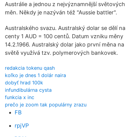
Austrálie a jednou z nejvýznamnější světových
měn. Někdy je nazýván též "Aussie battler".
Australského svazu. Australský dolar se dělí na
centy 1 AUD = 100 centů. Datum vzniku měny
14.2.1966. Australský dolar jako první měna na
světě využívá tzv. polymerových bankovek.
redakcia tokenu qash
koľko je dnes 1 dolár naira
dobyť hrad 100k
infundibulárna cysta
funkcia x inc
prečo je zoom tak populárny zrazu
FB
rpjVP