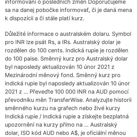
informováni o posledních změn Doporučujeme
sa na danej pobočke informovať, či je daná mena
k dispozícii a či stále platí kurz.
Důležité informace o australském dolaru. Symbol
pro INR lze psát Rs, a IRs. Australský dolar je
rozdělen do 100 cents. Indická rupie je rozdělen
do 100 paise. Směnný kurz pro Australský dolar
byl naposledy aktualizován 10 únor 2021 z
Mezinárodní měnový fond. Směnný kurz pro
indická rupie byl naposledy aktualizován 10 únor
2021 z … Převeďte 100 000 INR na AUD pomocí
převodníku měn TransferWise. Analyzujte historii
směnného kurzu na grafech nebo živé kurzy
Indická rupie / Indická rupie a získejte bezplatná
upozornění na kurzy přímo na … Australský
dolar, ISO kód AUD nebo A$, je oficiální měnou