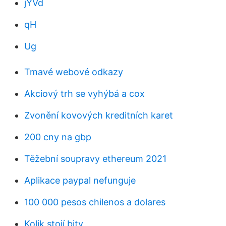
jYVd
qH
Ug
Tmavé webové odkazy
Akciový trh se vyhýbá a cox
Zvonění kovových kreditních karet
200 cny na gbp
Těžební soupravy ethereum 2021
Aplikace paypal nefunguje
100 000 pesos chilenos a dolares
Kolik stojí bity