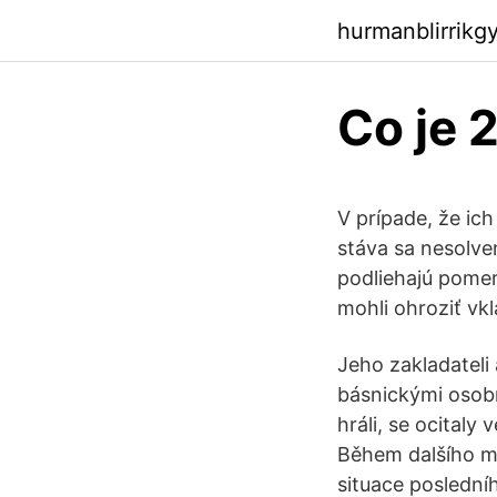
hurmanblirrikg
Co je 
V prípade, že ic
stáva sa nesolve
podliehajú pomer
mohli ohroziť vk
Jeho zakladateli 
básnickými osobn
hráli, se ocitaly
Během dalšího měs
situace posledníh