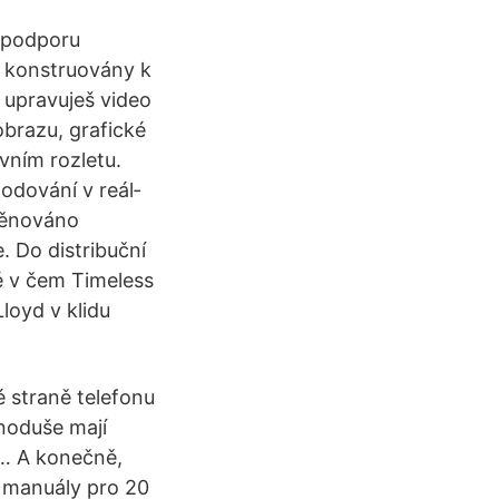
a podporu
 konstruovány k
 upravuješ video
obrazu, grafické
vním rozletu.
odování v reál­
 věnováno
 Do distribuční
é v čem Timeless
loyd v klidu
é straně telefonu
dnoduše mají
0 … A konečně,
a manuály pro 20