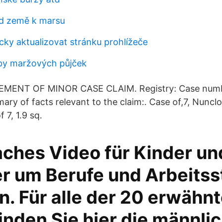
od země k marsu
cky aktualizovat stránku prohlížeče
by maržových půjček
EMENT OF MINOR CASE CLAIM. Registry: Case numbe
ry of facts relevant to the claim:. Case of,7, Nuncl
f 7, 1.9 sq.
aches Video für Kinder un
r um Berufe und Arbeitss
n. Für alle der 20 erwähn
inden Sie hier die männli