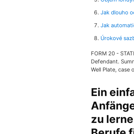
Jak dlouho 
Jak automati
Úrokové saz
FORM 20 - STAT
Defendant. Summa
Well Plate, case o
Ein einf
Anfänge
zu lerne
Berufe f