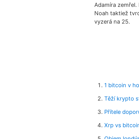
Adamíra zemřel. 
Noah taktiež tvr
vyzerá na 25.
1 bitcoin v h
Těží krypto st
Přítele dopor
Xrp vs bitcoi
Objem londýn