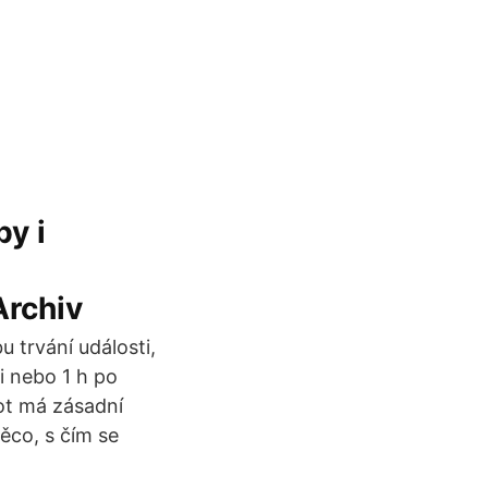
by i
Archiv
 trvání události,
i nebo 1 h po
vot má zásadní
ěco, s čím se