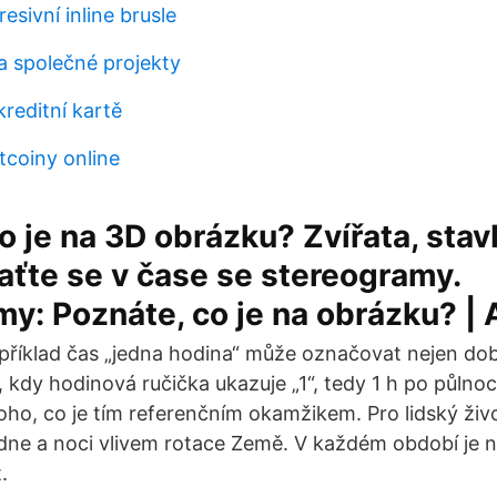
esivní inline brusle
 společné projekty
reditní kartě
tcoiny online
o je na 3D obrázku? Zvířata, stav
raťte se v čase se stereogramy.
y: Poznáte, co je na obrázku? | 
příklad čas „jedna hodina“ může označovat nejen dobu
 kdy hodinová ručička ukazuje „1“, tedy 1 h po půlnoc
toho, co je tím referenčním okamžikem. Pro lidský ži
dne a noci vlivem rotace Země. V každém období je n
.