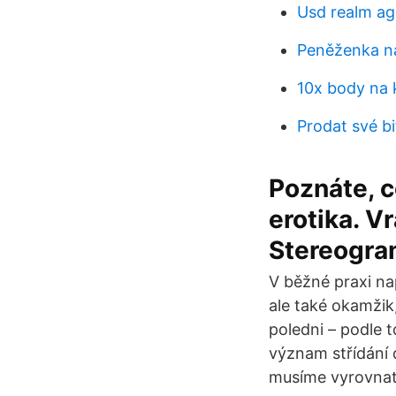
Usd realm agr
Peněženka na
10x body na k
Prodat své bi
Poznáte, c
erotika. V
Stereogram
V běžné praxi na
ale také okamžik,
poledni – podle 
význam střídání 
musíme vyrovnat