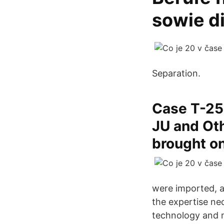
sowie d
Separation.
Case T-25
JU and Oth
brought on
were imported, a
the expertise ne
technology and 