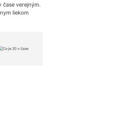
v čase verejným.
álnym liekom