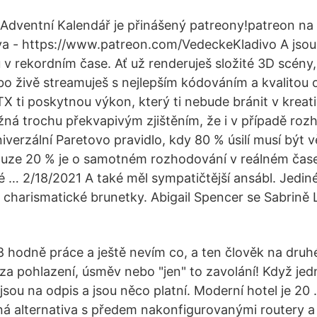
Adventní Kalendář je přinášený patreony!patreon n
va - https://www.patreon.com/VedeckeKladivo A jsou
v rekordním čase. Ať už renderuješ složité 3D scény,
ebo živě streamuješ s nejlepším kódováním a kvalitou 
X ti poskytnou výkon, který ti nebude bránit v kreati
ná trochu překvapivým zjištěním, že i v případě rozh
niverzální Paretovo pravidlo, kdy 80 % úsilí musí být
ouze 20 % je o samotném rozhodování v reálném čase.
é … 2/18/2021 A také měl sympatičtější ansábl. Jedin
e charismatické brunetky. Abigail Spencer se Sabrině L
8 hodně práce a ještě nevím co, a ten člověk na druh
 za pohlazení, úsměv nebo "jen" to zavolání! Když je
ejsou na odpis a jsou něco platní. Moderní hotel je 2
ná alternativa s předem nakonfigurovanými routery 