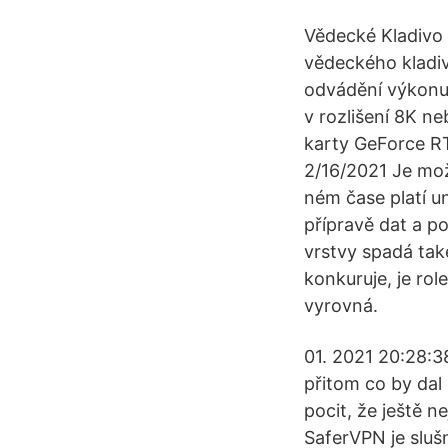
Vědecké Kladivo 
vědeckého kladi
odvádění výkonu 
v rozlišení 8K n
karty GeForce RT
2/16/2021 Je mož
ném čase platí u
přípravě dat a p
vrstvy spadá tak
konkuruje, je rol
vyrovná.
01. 2021 20:28:3
přitom co by dal
pocit, že ještě n
SaferVPN je sluš