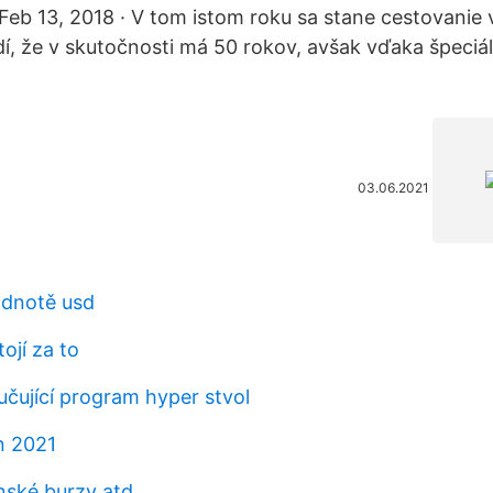
Feb 13, 2018 · V tom istom roku sa stane cestovanie 
dí, že v skutočnosti má 50 rokov, avšak vďaka špeci
03.06.2021
odnotě usd
ojí za to
učující program hyper stvol
n 2021
ské burzy atd