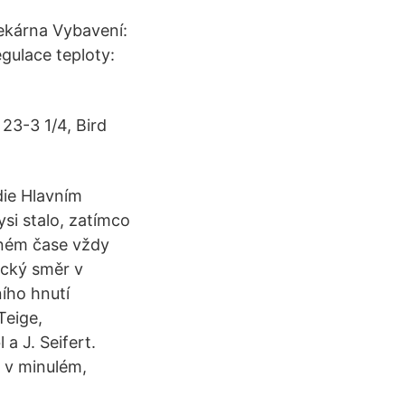
pekárna Vybavení:
gulace teploty:
 23-3 1/4, Bird
die Hlavním
ysi stalo, zatímco
mném čase vždy
ický směr v
ního hnutí
Teige,
a J. Seifert.
t v minulém,