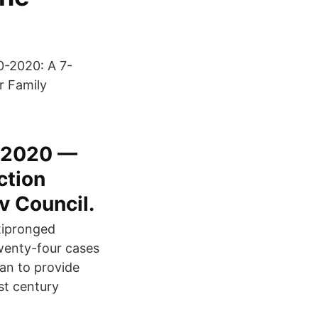
0-2020: A 7-
r Family
l 2020 —
ction
v Council.
tipronged
wenty-four cases
an to provide
st century