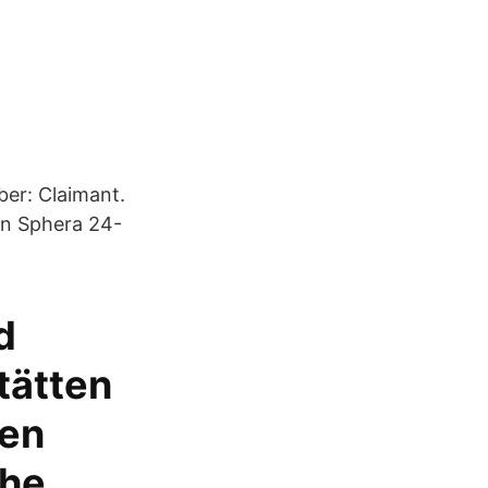
r: Claimant.
on Sphera 24-
d
tätten
ten
che