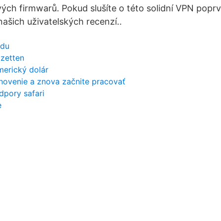
ých firmwarů. Pokud slušíte o této solidní VPN popr
našich uživatelských recenzí..
rdu
mzetten
merický dolár
novenie a znova začnite pracovať
dpory safari
e