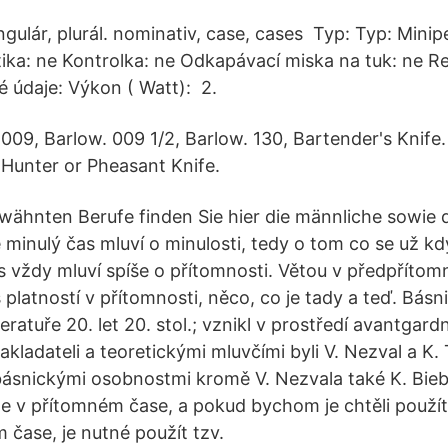
ngulár, plurál. nominativ, case, cases Typ: Typ: Mini
ika: ne Kontrolka: ne Odkapávací miska na tuk: ne Re
é údaje: Výkon ( Watt): 2.
009, Barlow. 009 1/2, Barlow. 130, Bartender's Knife.
Hunter or Pheasant Knife.
erwähnten Berufe finden Sie hier die männliche sowie 
e minulý čas mluví o minulosti, tedy o tom co se už kd
 vždy mluví spíše o přítomnosti. Větou v předpříto
platností v přítomnosti, něco, co je tady a teď. Básn
eratuře 20. let 20. stol.; vznikl v prostředí avantgard
akladateli a teoretickými mluvčími byli V. Nezval a K. 
básnickými osobnostmi kromě V. Nezvala také K. Biebl 
ze v přítomném čase, a pokud bychom je chtěli použí
 čase, je nutné použít tzv.