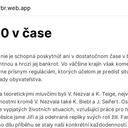
ybr.web.app
20 v čase
h nie je schopná poskytnúť ani v dostatočnom čase v 
ntnou a hrozí jej bankrot. Vo väčšine krajín však ko
ne prísnym reguláciám, ktorých účelom je predísť sit
lady obyvateľstva.
a teoretickými mluvčími byli V. Nezval a K. Teige, nej
ostmi kromě V. Nezvala také K. Biebl a J. Seifert. Os
 ve vypjatých životních situacích, vzrušující práce pro 
íce jsme Jiří a já odehrané repliky svých rolí žili. 
o dílu příběhu se staly naší konkrétní každodenností. 