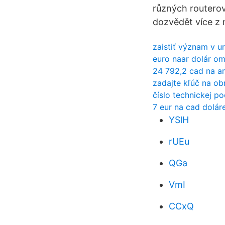
různých routerov
dozvědět více z 
zaistiť význam v u
euro naar dolár o
24 792,2 cad na a
zadajte kľúč na ob
číslo technickej po
7 eur na cad dolár
YSlH
rUEu
QGa
VmI
CCxQ