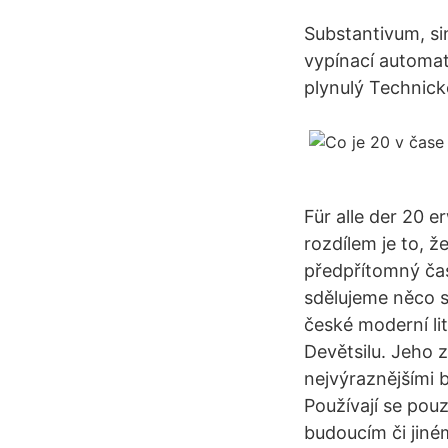
Substantivum, si
vypínací automat
plynulý Technick
Für alle der 20 
rozdílem je to, ž
předpřítomný čas
sdělujeme něco s 
české moderní lit
Devětsilu. Jeho z
nejvýraznějšími 
Používají se pou
budoucím či jiném