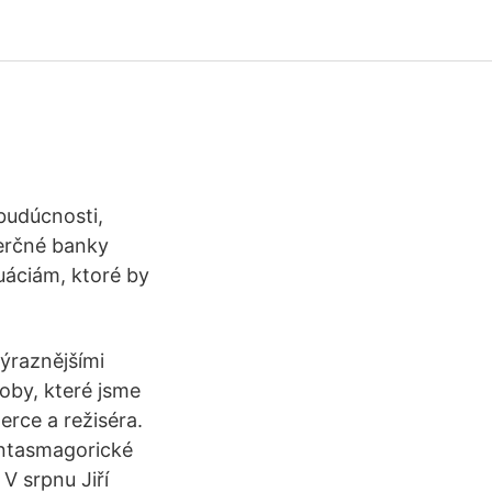
budúcnosti,
merčné banky
uáciám, ktoré by
výraznějšími
oby, které jsme
herce a režiséra.
Fantasmagorické
V srpnu Jiří